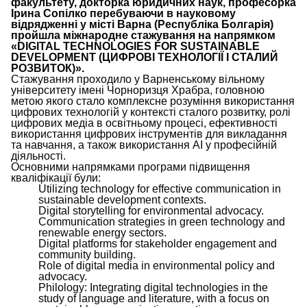
факультету, докторка юридичних наук, професорка
Ірина Сопілко перебуваючи в науковому
відрядженні у місті Варна (Республіка Болгарія)
пройшла міжнародне стажування на напрямком
«DIGITAL TECHNOLOGIES FOR SUSTAINABLE
DEVELOPMENT (ЦИФРОВІ ТЕХНОЛОГІЇ І СТАЛИЙ
РОЗВИТОК)».
Стажування проходило у Варненському вільному
університету імені Чорноризця Храбра, головною
метою якого стало комплексне розуміння використання
цифрових технологій у контексті сталого розвитку, ролі
цифрових медіа в освітньому процесі, ефективності
використання цифрових інструментів для викладання
та навчання, а також використання АІ у професійній
діяльності.
Основними напрямками програми підвищення
кваліфікації були:
Utilizing technology for effective communication in
sustainable development contexts.
Digital storytelling for environmental advocacy.
Communication strategies in green technology and
renewable energy sectors.
Digital platforms for stakeholder engagement and
community building.
Role of digital media in environmental policy and
advocacy.
Philology: Integrating digital technologies in the
study of language and literature, with a focus on