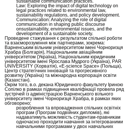
sustainable communication practices.
Law: Exploring the impact of digital technology on
legal practices related to environmental law,
sustainability regulations, and policy development.
Communication: Analyzing the role of digital
communication in shaping public discourse
onsustainability, environmental issues, and the
development of a sustainable society.
Проведене стажування є результатом спільної роботи
та взаєморозуміння між партнерами, зокрема:
Варненським вільним університетом імені Чорноризця
Храбра (Болгарія), Національним авіаційним
університетом (Україна), Національним юридичним
університетом імені Ярослава Мудрого (Україна), PAR
UNIVERSITY (Хорватія), «E-science Space» (Польща),
Центр стратегічних інновацій та прогресивного
розвитку (Україна) та міжнародна корпорація освіти
(Казахстан).
Окрім того, в.о. декана Юридичного факультету Іриною
Сопілко в рамках підвищення кваліфікації провела ряд
зустрічей із адміністрацією Варненського вільного
університету імені Чорноризця Храбра, в рамках яких
обговорено:
розроблення та впровадження спільних освітніх
програм (Програм подвійних дипломів), які
надаватимуть можливість студентам-правникам
одночасно проходити навчання за інтегрованими
навчальними програмами у двох навчальних