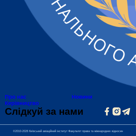
Про нас
Новини
Керівництво
Слідкуй за нами
©2010-2026 Київський авіаційний інститут Факультет права та міжнародних відносин